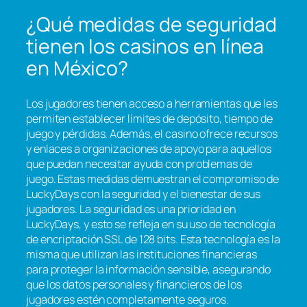
¿Qué medidas de seguridad
tienen los casinos en línea
en México?
Los jugadores tienen acceso a herramientas que les
permiten establecer límites de depósito, tiempo de
juego y pérdidas. Además, el casino ofrece recursos
y enlaces a organizaciones de apoyo para aquellos
que puedan necesitar ayuda con problemas de
juego. Estas medidas demuestran el compromiso de
LuckyDays con la seguridad y el bienestar de sus
jugadores. La seguridad es una prioridad en
LuckyDays, y esto se refleja en su uso de tecnología
de encriptación SSL de 128 bits. Esta tecnología es la
misma que utilizan las instituciones financieras
para proteger la información sensible, asegurando
que los datos personales y financieros de los
jugadores estén completamente seguros.