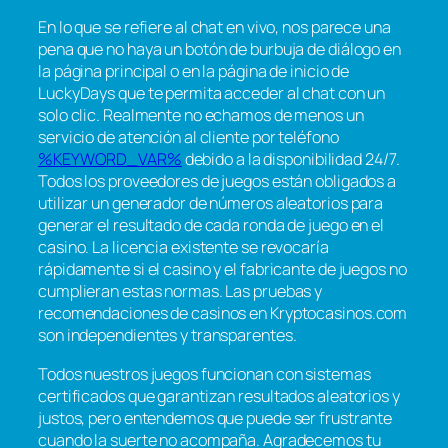
En lo que se refiere al chat en vivo, nos parece una
pena que no haya un botón de burbuja de diálogo en
la página principal o en la página de inicio de
LuckyDays que te permita acceder al chat con un
solo clic. Realmente no echamos de menos un
servicio de atención al cliente por teléfono
%KEYWORD_VAR%
debido a la disponibilidad 24/7.
Todos los proveedores de juegos están obligados a
utilizar un generador de números aleatorios para
generar el resultado de cada ronda de juego en el
casino. La licencia existente se revocaría
rápidamente si el casino y el fabricante de juegos no
cumplieran estas normas. Las pruebas y
recomendaciones de casinos en Kryptocasinos.com
son independientes y transparentes.
Todos nuestros juegos funcionan con sistemas
certificados que garantizan resultados aleatorios y
justos, pero entendemos que puede ser frustrante
cuando la suerte no acompaña. Agradecemos tu