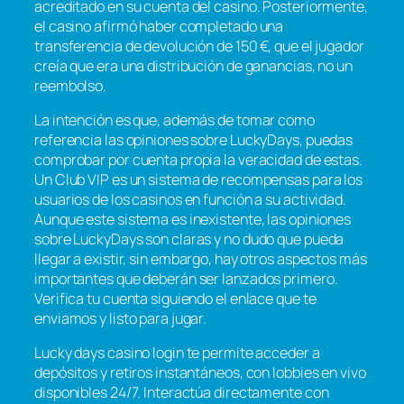
acreditado en su cuenta del casino. Posteriormente,
el casino afirmó haber completado una
transferencia de devolución de 150 €, que el jugador
creía que era una distribución de ganancias, no un
reembolso.
La intención es que, además de tomar como
referencia las opiniones sobre LuckyDays, puedas
comprobar por cuenta propia la veracidad de estas.
Un Club VIP es un sistema de recompensas para los
usuarios de los casinos en función a su actividad.
Aunque este sistema es inexistente, las opiniones
sobre LuckyDays son claras y no dudo que pueda
llegar a existir, sin embargo, hay otros aspectos más
importantes que deberán ser lanzados primero.
Verifica tu cuenta siguiendo el enlace que te
enviamos y listo para jugar.
Lucky days casino login te permite acceder a
depósitos y retiros instantáneos, con lobbies en vivo
disponibles 24/7. Interactúa directamente con