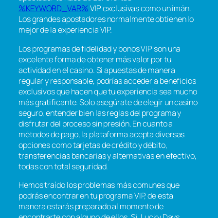
%KEYWORD_VAR%
VIP exclusivas como un imán.
Los grandes apostadores normalmente obtienen lo
mejor de la experiencia VIP.
Los programas de fidelidad y bonos VIP son una
excelente forma de obtener más valor por tu
actividad en el casino. Si apuestas de manera
regular y responsable, podrías acceder a beneficios
exclusivos que hacen que tu experiencia sea mucho
más gratificante. Solo asegúrate de elegir un casino
seguro, entender bien las reglas del programa y
disfrutar del proceso sin presión. En cuanto a
métodos de pago, la plataforma acepta diversas
opciones como tarjetas de crédito y débito,
transferencias bancarias y alternativas en efectivo,
todas con total seguridad.
Hemos traído los problemas más comunes que
podrás encontrar en tu programa VIP, de esta
manera estarás preparado al momento de
encontrarte con alguno de ellos. Sí, Lucky Days