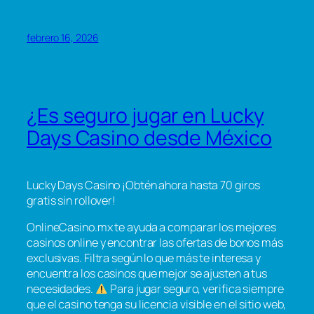
febrero 16, 2026
¿Es seguro jugar en Lucky
Days Casino desde México
Lucky Days Casino ¡Obtén ahora hasta 70 giros
gratis sin rollover!
OnlineCasino.mx te ayuda a comparar los mejores
casinos online y encontrar las ofertas de bonos más
exclusivas. Filtra según lo que más te interesa y
encuentra los casinos que mejor se ajusten a tus
necesidades.
Para jugar seguro, verifica siempre
que el casino tenga su licencia visible en el sitio web,