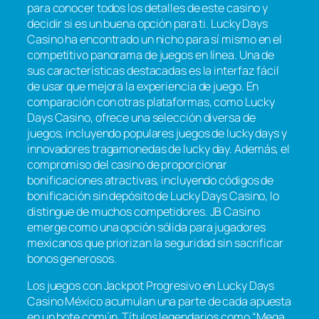
para conocer todos los detalles de este casino y
decidir si es un buena opción para ti. Lucky Days
Casino ha encontrado un nicho para sí mismo en el
competitivo panorama de juegos en línea. Una de
sus características destacadas es la interfaz fácil
de usar que mejora la experiencia de juego. En
comparación con otras plataformas, como Lucky
Days Casino, ofrece una selección diversa de
juegos, incluyendo populares juegos de lucky days y
innovadores tragamonedas de lucky day. Además, el
compromiso del casino de proporcionar
bonificaciones atractivas, incluyendo códigos de
bonificación sin depósito de Lucky Days Casino, lo
distingue de muchos competidores. JB Casino
emerge como una opción sólida para jugadores
mexicanos que priorizan la seguridad sin sacrificar
bonos generosos.
Los juegos con Jackpot Progresivo en Lucky Days
Casino México acumulan una parte de cada apuesta
en un bote común. Títulos legendarios como “Mega