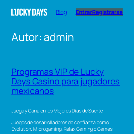
Saltar
Blog
Entrar
Registrarse
al
contenido
Autor:
admin
Programas VIP de Lucky
Days Casino para jugadores
mexicanos
Juega y Gana en los Mejores Días de Suerte
Juegos de desarrolladores de confianza como
Evolution, Microgaming, Relax Gaming o Games