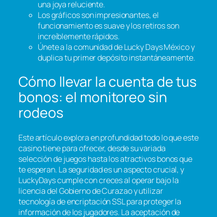
una joya reluciente.
Los gráficos son impresionantes, el
funcionamiento es suave y los retiros son
increíblemente rápidos.
Únete a la comunidad de Lucky Days México y
duplica tu primer depósito instantáneamente.
Cómo llevar la cuenta de tus
bonos: el monitoreo sin
rodeos
Este artículo explora en profundidad todo lo que este
casino tiene para ofrecer, desde su variada
selección de juegos hasta los atractivos bonos que
te esperan. La seguridad es un aspecto crucial, y
LuckyDays cumple con creces al operar bajo la
licencia del Gobierno de Curazao y utilizar
tecnología de encriptación SSL para proteger la
información de los jugadores. La aceptación de