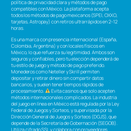
política de privacidad clara y métodos de pago
compatibles con México. La plataforma acepta
todos los métodos de pago mexicanos (SPEI, OXXO,
tarjetas, Astropay) con retiros ultrarrápidos en 2-12
horas.
Es una marca con presencia internacional (España,
Colombia, Argentina) y con locales físicos en
México, lo que refuerza su legitimidad. Ambos son
seguros y confiables, pero tu elección dependerá de
tu estilo de juego y método de pago preferido.
Monederos como Neteller y Skrill permiten
depositar y retirar dinero sin compartir datos
bancarios, y suelen tener tiempos rápidos de
procesamiento.
Evita casinos que solo acepten
métodos internacionales complicados. La industria
del juego en línea en México está regulada por la Ley
Federal de Juegos y Sorteos, y supervisada por la
Dirección General de Juegos y Sorteos (DGJS), que
depende de la Secretaría de Gobernación (SEGOB).
Utiliza cifrado SSL y colabora con proveedores