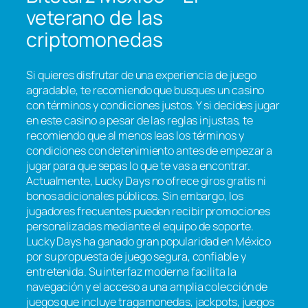
veterano de las
criptomonedas
Si quieres disfrutar de una experiencia de juego
agradable, te recomiendo que busques un casino
con términos y condiciones justos. Y si decides jugar
en este casino a pesar de las reglas injustas, te
recomiendo que al menos leas los términos y
condiciones con detenimiento antes de empezar a
jugar para que sepas lo que te vas a encontrar.
Actualmente, Lucky Days no ofrece giros gratis ni
bonos adicionales públicos. Sin embargo, los
jugadores frecuentes pueden recibir promociones
personalizadas mediante el equipo de soporte.
Lucky Days ha ganado gran popularidad en México
por su propuesta de juego segura, confiable y
entretenida. Su interfaz moderna facilita la
navegación y el acceso a una amplia colección de
juegos que incluye tragamonedas, jackpots, juegos