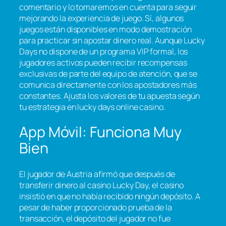
comentario y lo tomaremos en cuenta para seguir
mejorando la experiencia de juego. Sí, algunos
juegos están disponibles en modo demostración
para practicar sin apostar dinero real. Aunque Lucky
Days no dispone de un programa VIP formal, los
jugadores activos pueden recibir recompensas
exclusivas de parte del equipo de atención, que se
comunica directamente con los apostadores más
constantes. Ajusta los valores de tu apuesta según
tu estrategia en lucky days online casino.
App Móvil: Funciona Muy
Bien
El jugador de Austria afirmó que después de
transferir dinero al casino Lucky Day, el casino
insistió en que no había recibido ningún depósito. A
pesar de haber proporcionado prueba de la
transacción, el depósito del jugador no fue