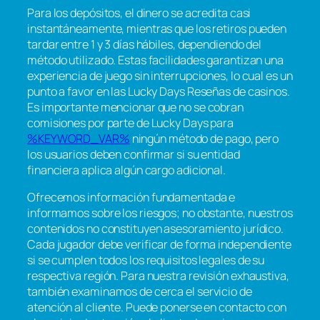
Para los depósitos, el dinero se acredita casi
instantáneamente, mientras que los retiros pueden
tardar entre 1 y 3 días hábiles, dependiendo del
método utilizado. Estas facilidades garantizan una
experiencia de juego sin interrupciones, lo cual es un
punto a favor en las Lucky Days Reseñas de casinos.
Es importante mencionar que no se cobran
comisiones por parte de Lucky Days para
%KEYWORD_VAR%
ningún método de pago, pero
los usuarios deben confirmar si su entidad
financiera aplica algún cargo adicional.
Ofrecemos información fundamentada e
informamos sobre los riesgos; no obstante, nuestros
contenidos no constituyen asesoramiento jurídico.
Cada jugador debe verificar de forma independiente
si se cumplen todos los requisitos legales de su
respectiva región. Para nuestra revisión exhaustiva,
también examinamos de cerca el servicio de
atención al cliente. Puede ponerse en contacto con