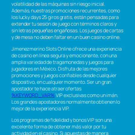
volatilidad de las máquinas sin riesgo inicial.
Además, nuestras promociones recurrentes, como
los lucky days 25 giros gratis, están pensadas para
extender tu sesión de juego con términos claros y
sin letras pequeñas engañosas. Los juegos de cartas
y de mesa no deben faltar en un buen casino online.
Jimenezmerino Slots Online ofrece una experiencia
de casino en línea segura y emocionante, con una
amplia variedad de tragamonedas y juegos para
jugadores en México. Disfruta de las mejores
promociones y juegos confiables desde cualquier
dispositivo, en cualquier momento. Ser un gran
apostador te hace atraer ofertas
%KEYWORD_VAR%
VIP exclusivas como un imán.
Los grandes apostadores normalmente obtienen lo
mejor de la experiencia VIP.
Los programas de fidelidad y bonos VIP son una
excelente forma de obtener más valor por tu
actividad en el casino. Si apuestas de manera