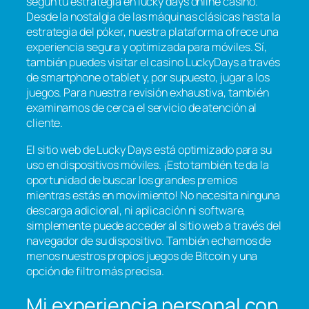
según tu estrategia en lucky days online casino.
Desde la nostalgia de las máquinas clásicas hasta la
estrategia del póker, nuestra plataforma ofrece una
experiencia segura y optimizada para móviles. Sí,
también puedes visitar el casino LuckyDays a través
de smartphone o tablet y, por supuesto, jugar a los
juegos. Para nuestra revisión exhaustiva, también
examinamos de cerca el servicio de atención al
cliente.
El sitio web de Lucky Days está optimizado para su
uso en dispositivos móviles. ¡Esto también te da la
oportunidad de buscar los grandes premios
mientras estás en movimiento! No necesita ninguna
descarga adicional, ni aplicación ni software,
simplemente puede acceder al sitio web a través del
navegador de su dispositivo. También echamos de
menos nuestros propios juegos de Bitcoin y una
opción de filtro más precisa.
Mi experiencia personal con