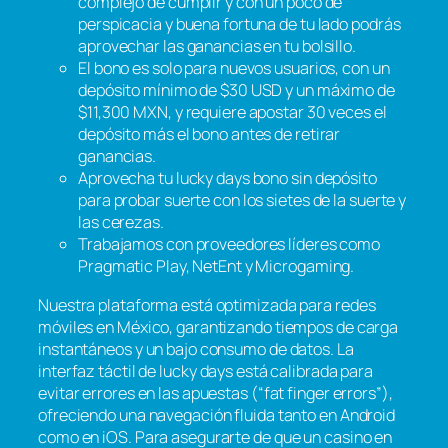
complejo de cumplir y con un poco de
perspicacia y buena fortuna de tu lado podrás
aprovechar las ganancias en tu bolsillo.
El bono es solo para nuevos usuarios, con un
depósito mínimo de $30 USD y un máximo de
$11,300 MXN, y requiere apostar 30 veces el
depósito más el bono antes de retirar
ganancias.
Aprovecha tu lucky days bono sin depósito
para probar suerte con los sietes de la suerte y
las cerezas.
Trabajamos con proveedores líderes como
Pragmatic Play, NetEnt y Microgaming.
Nuestra plataforma está optimizada para redes
móviles en México, garantizando tiempos de carga
instantáneos y un bajo consumo de datos. La
interfaz táctil de lucky days está calibrada para
evitar errores en las apuestas (“fat finger errors”),
ofreciendo una navegación fluida tanto en Android
como en iOS. Para asegurarte de que un casino en