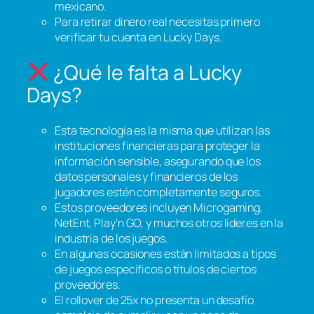
mexicano.
Para retirar dinero real necesitas primero
verificar tu cuenta en Lucky Days.
¿Qué le falta a Lucky
Days?
Esta tecnología es la misma que utilizan las
instituciones financieras para proteger la
información sensible, asegurando que los
datos personales y financieros de los
jugadores estén completamente seguros.
Estos proveedores incluyen Microgaming,
NetEnt, Play’n GO, y muchos otros líderes en la
industria de los juegos.
En algunas ocasiones están limitados a tipos
de juegos específicos o títulos de ciertos
proveedores.
El rollover de 25x no presenta un desafío