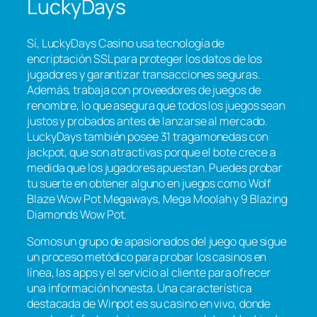
LuckyDays
Sí, LuckyDays Casino usa tecnología de
encriptación SSL para proteger los datos de los
jugadores y garantizar transacciones seguras.
Además, trabaja con proveedores de juegos de
renombre, lo que asegura que todos los juegos sean
justos y probados antes de lanzarse al mercado.
LuckyDays también posee 31 tragamonedas con
jackpot, que son atractivas porque el bote crece a
medida que los jugadores apuestan. Puedes probar
tu suerte en obtener alguno en juegos como Wolf
Blaze Wow Pot Megaways, Mega Moolah y 9 Blazing
Diamonds Wow Pot.
Somos un grupo de apasionados del juego que sigue
un proceso metódico para probar los casinos en
línea, las apps y el servicio al cliente para ofrecer
una información honesta. Una característica
destacada de Winpot es su casino en vivo, donde