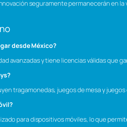
 la innovación seguramente permanecerán en la
ino
ugar desde México?
idad avanzadas y tiene licencias válidas que g
ays?
uyen tragamonedas, juegos de mesa y juegos c
óvil?
mizado para dispositivos móviles, lo que permi