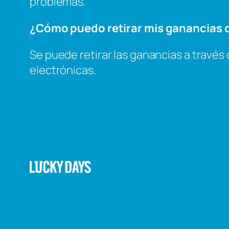
problemas.
¿Cómo puedo retirar mis ganancias d
Se puede retirar las ganancias a través
electrónicas.