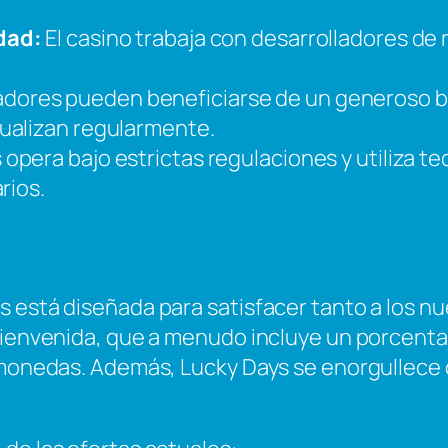
dad:
El casino trabaja con desarrolladores de
adores pueden beneficiarse de un generoso bo
ualizan regularmente.
opera bajo estrictas regulaciones y utiliza t
rios.
s está diseñada para satisfacer tanto a los n
bienvenida, que a menudo incluye un porcentaj
agamonedas. Además, Lucky Days se enorgullec