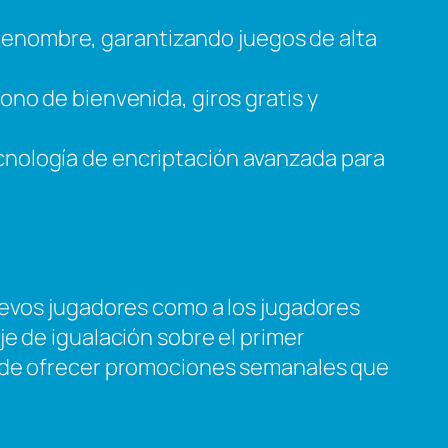
 renombre, garantizando juegos de alta
no de bienvenida, giros gratis y
ecnología de encriptación avanzada para
uevos jugadores como a los jugadores
e de igualación sobre el primer
e de ofrecer promociones semanales que