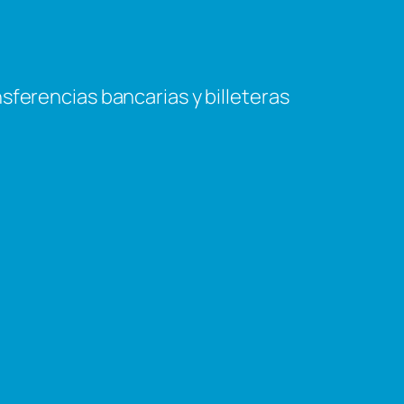
sferencias bancarias y billeteras