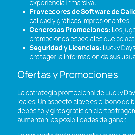
experiencia inmersiva.
Proveedores de Software de Cali
calidad y gráficos impresionantes.
Generosas Promociones:
Los jug
promociones especiales que se act
Seguridad y Licencias:
Lucky Days 
proteger la información de sus usua
Ofertas y Promociones
La estrategia promocional de Lucky Day
leales. Un aspecto clave es el bono de 
depósito y giros gratis en ciertas tr
aumentan las posibilidades de ganar.