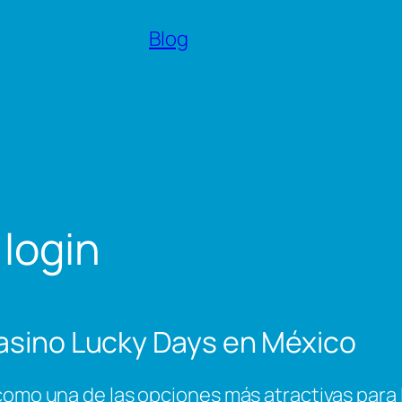
Blog
 login
Casino Lucky Days en México
 como una de las opciones más atractivas para