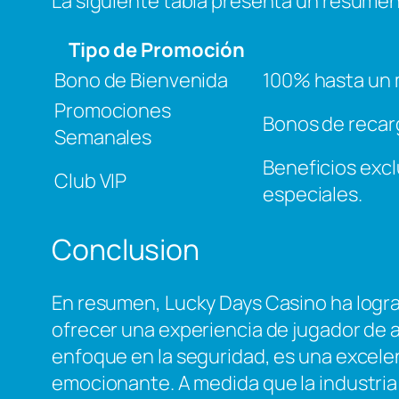
La siguiente tabla presenta un resumen 
Tipo de Promoción
Bono de Bienvenida
100% hasta un m
Promociones
Bonos de recarg
Semanales
Beneficios excl
Club VIP
especiales.
Conclusion
En resumen, Lucky Days Casino ha logr
ofrecer una experiencia de jugador de a
enfoque en la seguridad, es una excele
emocionante. A medida que la industria