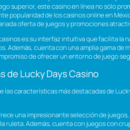
uego superior, este casino en línea no sólo pr
ente popularidad de los casinos online en Méxi
riada oferta de juegos y promociones atracti
asinos es su interfaz intuitiva que facilita la
os. Además, cuenta con una amplia gama de m
 compromiso de ofrecer un entorno de juego seg
s de Lucky Days Casino
e las características más destacadas de Luck
rece una impresionante selección de juegos,
 la ruleta. Además, cuenta con juegos con cru