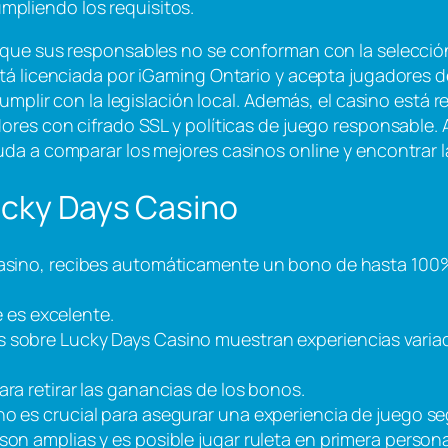
mpliendo los requisitos.
que sus responsables no se conforman con la selección 
tá licenciada por iGaming Ontario y acepta jugadores d
 cumplir con la legislación local. Además, el casino est
dores con cifrado SSL y políticas de juego responsable
da a comparar los mejores casinos online y encontrar l
ucky Days Casino
 casino, recibes automáticamente un bono de hasta 100%
te es excelente.
os sobre Lucky Days Casino muestran experiencias vari
ara retirar las ganancias de los bonos.
no es crucial para asegurar una experiencia de juego se
son amplias y es posible jugar ruleta en primera person