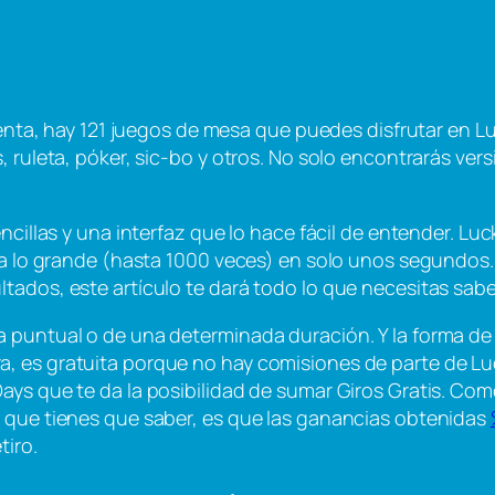
cuenta, hay 121 juegos de mesa que puedes disfrutar en L
, ruleta, póker, sic-bo y otros. No solo encontrarás vers
encillas y una interfaz que lo hace fácil de entender. L
r a lo grande (hasta 1000 veces) en solo unos segundos.
tados, este artículo te dará todo lo que necesitas sabe
 puntual o de una determinada duración. Y la forma de 
a, es gratuita porque no hay comisiones de parte de L
ys que te da la posibilidad de sumar Giros Gratis. Como
e que tienes que saber, es que las ganancias obtenidas
tiro.