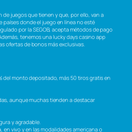
de juegos que tienen y que, por ello, van a
e países donde el juego en línea no esté
á regulado por la SEGOB, acepta métodos de pago
. Además, tenemos una lucky days casino app
as ofertas de bonos más exclusivas.
 del monto depositado, más 50 tiros gratis en
adas, aunque muchas tienden a destacar
gura y agradable.
a, en vivo y en las modalidades americana o