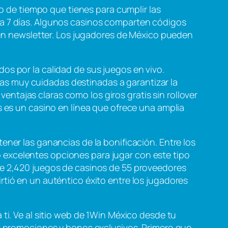
do de tiempo que tienes para cumplir las
 a 7 días. Algunos casinos comparten códigos
e un newsletter. Los jugadores de México pueden
os por la calidad de sus juegos en vivo.
as muy cuidadas destinadas a garantizar la
ntajas claras como los giros gratis sin rollover
s es un casino en línea que ofrece una amplia
ener las ganancias de la bonificación. Entre los
 excelentes opciones para jugar con este tipo
ene 2,420 juegos de casinos de 55 proveedores
rtió en un auténtico éxito entre los jugadores
ti. Ve al sitio web de 1Win México desde tu
as promociones y bonos exclusivos. Primero que