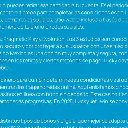
olo puedes retirar esa cantidad a tu cuenta. Es el perio
mente el tiempo para completar las condiciones es de 1
es, como redes sociales, sitio web o incluso a través d
 número de teléfono o redes sociales.
 Pragmatic Play y Evolution. Los 3 estudios son conocid
o seguro y por proteger a sus usuarios con unas medid
ino México es una opción muy completa y segura, con ve
nes en los retiros y ciertos métodos de pago. Lucky day
bre.
 dinero para cumplir determinadas condiciones y así obt
entran las tragamonedas online. Aquí enlistamos cinco
casinos en línea con bono sin depósito. Este casino ti
gamonedas progresivas. En 2025, Lucky Jet 1win se convi
stintos tipos de bonos y elige el que mejor se adapta a 
 e iOS. Suscríbete a nuestro boletín y recibe las últim