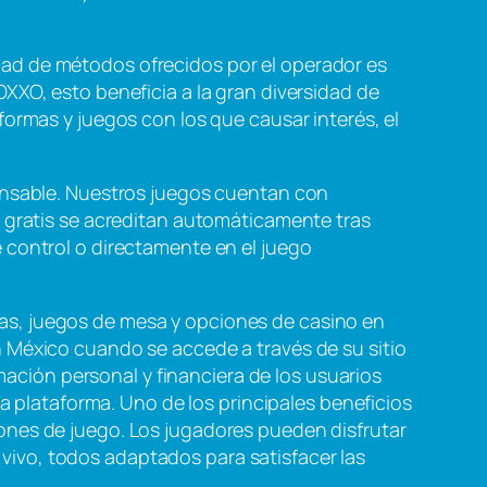
dad de métodos ofrecidos por el operador es
XXO, esto beneficia a la gran diversidad de
formas y juegos con los que causar interés, el
ponsable. Nuestros juegos cuentan con
s gratis se acreditan automáticamente tras
 control o directamente en el juego
as, juegos de mesa y opciones de casino en
n México cuando se accede a través de su sitio
rmación personal y financiera de los usuarios
la plataforma. Uno de los principales beneficios
ones de juego. Los jugadores pueden disfrutar
ivo, todos adaptados para satisfacer las