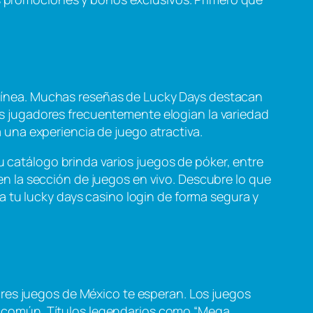
en línea. Muchas reseñas de Lucky Days destacan
 Los jugadores frecuentemente elogian la variedad
una experiencia de juego atractiva.
u catálogo brinda varios juegos de póker, entre
n la sección de juegos en vivo. Descubre lo que
a tu lucky days casino login de forma segura y
ores juegos de México te esperan. Los juegos
 común. Títulos legendarios como “Mega