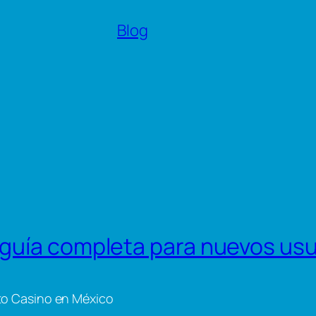
Blog
guía completa para nuevos usu
to Casino en México