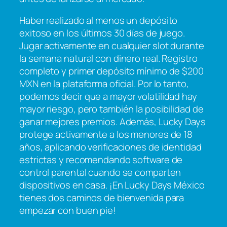
Haber realizado al menos un depósito
exitoso en los últimos 30 días de juego.
Jugar activamente en cualquier slot durante
la semana natural con dinero real. Registro
completo y primer depósito mínimo de $200
MXN en la plataforma oficial. Por lo tanto,
podemos decir que a mayor volatilidad hay
mayor riesgo, pero también la posibilidad de
ganar mejores premios. Además, Lucky Days
protege activamente a los menores de 18
años, aplicando verificaciones de identidad
estrictas y recomendando software de
control parental cuando se comparten
dispositivos en casa. ¡En Lucky Days México
tienes dos caminos de bienvenida para
empezar con buen pie!