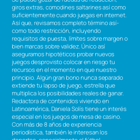
giros extras, comodines saltarines así­ como
suficientemente cuando juegas en internet.
Así que, revisamos completo término así­
como todo restricción, incluyendo
requisitos de puesta, límites sobre margen o
bien marcas sobre validez. Único así
aseguramos hipotéticos probar nuevos
juegos desprovisto colocar en riesgo tu
recursos en el momento en que nuestro
principio. Algún gran bono nunca separado
extiende tu lapso de juego, estrella que
multiplica los posibilidades reales de ganar.
Redactora de contenidos viviendo en
Latinoamérica, Daniela Solís tiene un interés
especial en los juegos de mesa de casino.
Con más de 8 años de experiencia
periodística, también le interesan los