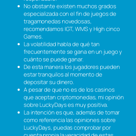
No obstante existen muchos grados
especializada con el fin de juegos de
tragamonedas novedosas,
recomendamos IGT, WMS y High cinco
Games.
La volatilidad habla de qué tan
frecuentemente se gana en un juego y
cuánto se puede ganar.
De esta manera los jugadores pueden
estar tranquilos al momento de
depositar su dinero.
A pesar de que no es de los casinos
que aceptan criptomonedas, mi opinión
sobre LuckyDays es muy positiva.
La intención es que, además de tomar
como referencia las opiniones sobre
LuckyDays, puedas comprobar por
cuenta propia la veracidad de estas.