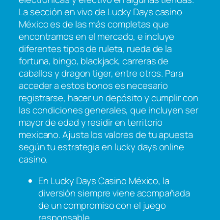
La sección en vivo de Lucky Days casino
México es de las más completas que
encontramos en el mercado, e incluye
diferentes tipos de ruleta, rueda de la
fortuna, bingo, blackjack, carreras de
caballos y dragon tiger, entre otros. Para
acceder a estos bonos es necesario
registrarse, hacer un depósito y cumplir con
las condiciones generales, que incluyen ser
mayor de edad y residir en territorio
mexicano. Ajusta los valores de tu apuesta
según tu estrategia en lucky days online
casino.
En Lucky Days Casino México, la
diversión siempre viene acompañada
de un compromiso con el juego
responsable.