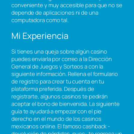
conveniente y muy accesible para que no se
depende de aplicaciones ni de una
computadora como tal.
Mi Experiencia
Si tienes una queja sobre algún casino
puedes enviarla por correo a la Dirección
General de Juegos y Sorteos a con la
siguiente información. Rellena el formulario
de registro para crear tu cuenta en tu
plataforma preferida. Después de
registrarte, algunos casinos te pedirán
aceptar el bono de bienvenida. La siguiente
guía te ayudará a empezar con el pie
derecho en el mundo de los casinos
mexicanos online. El famoso cashback -
devolución de pérdidas, pues- te regresa un