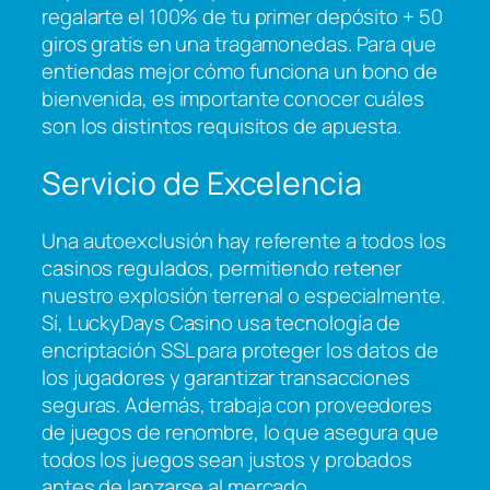
regalarte el 100% de tu primer depósito + 50
giros gratis en una tragamonedas. Para que
entiendas mejor cómo funciona un bono de
bienvenida, es importante conocer cuáles
son los distintos requisitos de apuesta.
Servicio de Excelencia
Una autoexclusión hay referente a todos los
casinos regulados, permitiendo retener
nuestro explosión terrenal o especialmente.
Sí, LuckyDays Casino usa tecnología de
encriptación SSL para proteger los datos de
los jugadores y garantizar transacciones
seguras. Además, trabaja con proveedores
de juegos de renombre, lo que asegura que
todos los juegos sean justos y probados
antes de lanzarse al mercado.