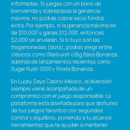
informadas. Si juegas con un bono de
bienvenida y sobrepasas la ganancia
máxima, no podrás cobrar esos fondos
extra. Por ejemplo, si la ganancia máxima es
de $10,000 y ganas $12,000, entonces
$2,000 se anularán. Si lo tuyo son las
tragamonedas (slots), podrás elegir entre
clásicos como Starburst o Big Bass Bonanza,
además de lanzamientos recientes como
Sugar Rush 1000 y Pirate Bonanza.
En Lucky Days Casino México, la diversión
siempre viene acompañada de un
compromiso con el juego responsable. La
plataforma está diseñada para que disfrutes
de tus juegos favoritos con seguridad,
control y equilibrio, poniendo a tu alcance
herramientas que te ayudan a mantener