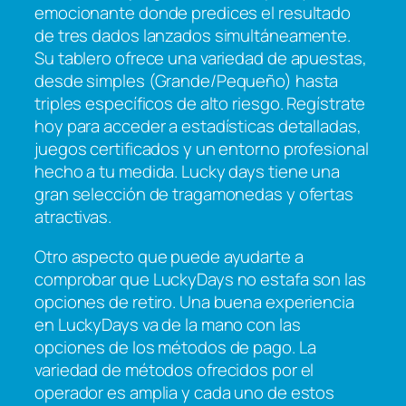
emocionante donde predices el resultado
de tres dados lanzados simultáneamente.
Su tablero ofrece una variedad de apuestas,
desde simples (Grande/Pequeño) hasta
triples específicos de alto riesgo. Regístrate
hoy para acceder a estadísticas detalladas,
juegos certificados y un entorno profesional
hecho a tu medida. Lucky days tiene una
gran selección de tragamonedas y ofertas
atractivas.
Otro aspecto que puede ayudarte a
comprobar que LuckyDays no estafa son las
opciones de retiro. Una buena experiencia
en LuckyDays va de la mano con las
opciones de los métodos de pago. La
variedad de métodos ofrecidos por el
operador es amplia y cada uno de estos