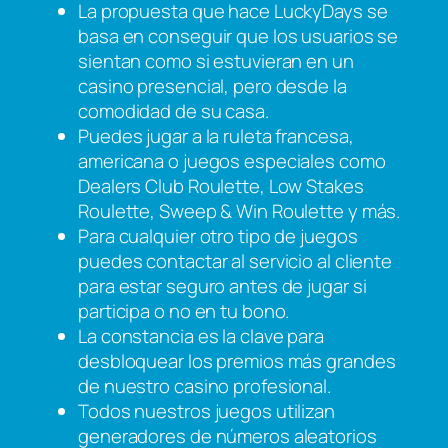
La propuesta que hace LuckyDays se
basa en conseguir que los usuarios se
sientan como si estuvieran en un
casino presencial, pero desde la
comodidad de su casa.
Puedes jugar a la ruleta francesa,
americana o juegos especiales como
Dealers Club Roulette, Low Stakes
Roulette, Sweep & Win Roulette y más.
Para cualquier otro tipo de juegos
puedes contactar al servicio al cliente
para estar seguro antes de jugar si
participa o no en tu bono.
La constancia es la clave para
desbloquear los premios más grandes
de nuestro casino profesional.
Todos nuestros juegos utilizan
generadores de números aleatorios