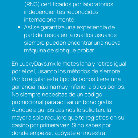
(RNG) certificados por laboratorios
independientes reconocidos
internacionalmente.
Así se garantiza una experiencia de
partida fresca en la cual los usuarios
siempre pueden encontrar una nueva
máquina de slot que probar.
En LuckyDays.mx le metes lana y retiras igual
por el cel, usando los métodos de siempre.
Por lo regular este tipo de bonos tiene una
ganancia máxima muy inferior a otros bonos.
No siempre necesitas de un código
promocional para activar un bono gratis.
Aunque algunos casinos lo solicitan, la
mayoría solo requiere que te registres en su
casino por primera vez. Si no sabes por
dónde empezar, apóyate en nuestra